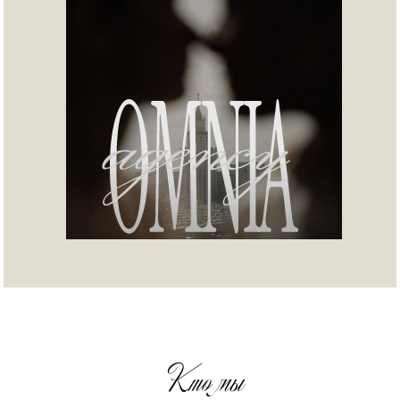
работаем ради
ваших улыбок