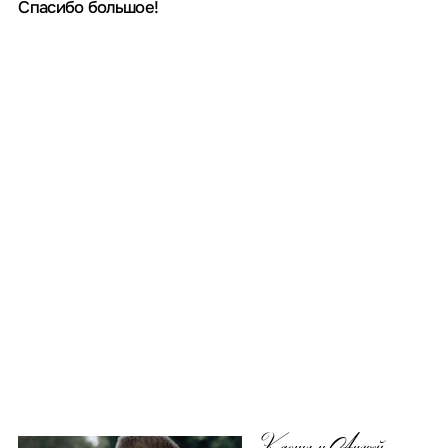
Cогласен с политикой обработки
персональных данных
Отправить
С огромной радостью создадим для вас
праздник мечты — наполненный
волшебством и теплом, который останется
в вашем сердце навсегда!
info@omniawedding.ru
+7(916)-087-3046