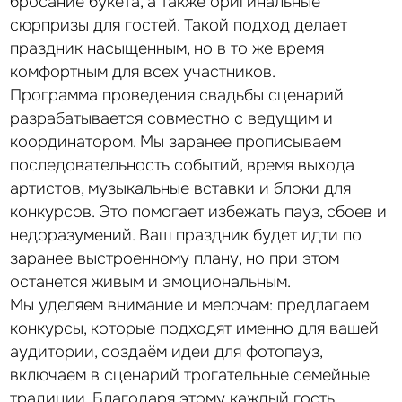
бросание букета, а также оригинальные
сюрпризы для гостей. Такой подход делает
праздник насыщенным, но в то же время
комфортным для всех участников.
Программа проведения свадьбы сценарий
разрабатывается совместно с ведущим и
координатором. Мы заранее прописываем
последовательность событий, время выхода
артистов, музыкальные вставки и блоки для
конкурсов. Это помогает избежать пауз, сбоев и
отзывы
недоразумений. Ваш праздник будет идти по
Ценим вашу обратную связь
заранее выстроенному плану, но при этом
останется живым и эмоциональным.
Таня и Саша
Мы уделяем внимание и мелочам: предлагаем
конкурсы, которые подходят именно для вашей
аудитории, создаём идеи для фотопауз,
29.06.2023
включаем в сценарий трогательные семейные
Собираем положительные реакции от гостей) Всем
традиции. Благодаря этому каждый гость
всё ооочень понравилось и друзья описывают всё так