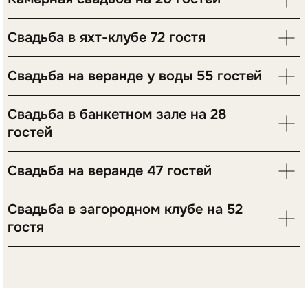
Свадьба в яхт-клубе 72 гостя
Свадьба на веранде у воды 55 гостей
Ксюша и Андрей
Свадьба в банкетном зале на 28
гостей
25.07.2021
Привет, мы в восторге от вчерашнего дня ❤️все было
Свадьба на веранде 47 гостей
просто идеально ! Все красиво, вкусно и весело☀️
спасибо тебе огромное за этот день, ты профессионал
своего дела и мы очень рады что именно ты был
организатором нашего самого главного дня в нашей
Свадьба в загородном клубе на 52
жизни, создания семьи, здесь можно сказать ещё
очень много всего, мы очень довольны ! ❤️
гостя
Было ооочень весело, ноги отваливаются от танцев
вчерашних.