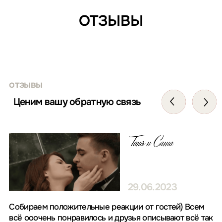
ОТЗЫВЫ
Владислав
и Анастасия
15.08.2021
Алексей, привет! Наконец мы пришли в себя и можем
ещё раз поблагодарить тебя за то, как круто ты помог
нам организовать свадьбу! Это просто невероятно!
Ты был на связи 24/7 все пол года, что мы готовились
к свадьбе; помог найти площадку как в наших
мечтах — тихую, зеленую, но в центре Москвы.
Постоянно делился полезными ссылками и вовремя
успокаивал нас, когда мы начинали паниковать
А сам день Х, правда, получился даже лучше, чем