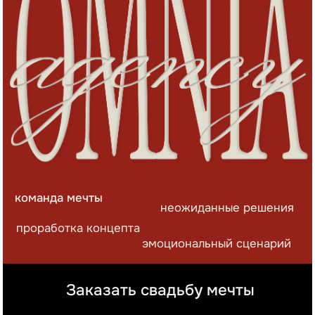
она+он+мы=свадьба мечты
Создаем элегантные
классические свадьбы
и стильные вечеринки