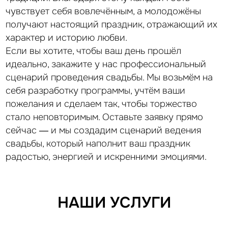
как нам и хотелось, что все провели этот вечер,
чувствует себя вовлечённым, а молодожёны
камерно, уютно, по‑семейному, что всё было красиво
и торт вкусный, что бывает далеко не на каждой
получают настоящий праздник, отражающий их
свадьбе, как сказала одна из гостей мы тоже очень
характер и историю любви.
довольны, несмотря на капризную погоду всё
получилось замечательно, поэтому ещё раз огромное
Если вы хотите, чтобы ваш день прошёл
спасибо за слаженную работу всех ребят! ❤️
идеально, закажите у нас профессиональный
Справились со своими задачами на все 100 или даже
сценарий проведения свадьбы. Мы возьмём на
больше день пролетел быстро, но мы успели
им насладиться и прочувствовать все самые чудесные
себя разработку программы, учтём ваши
моменты хочется сказать слова благодарности
каждому, кто был рядом с нами и помог создать эту
пожелания и сделаем так, чтобы торжество
маленькую сказку.
стало неповторимым. Оставьте заявку прямо
Ещё раз большое спасибо, Лёш, что был рядом с нами
сейчас — и мы создадим сценарий ведения
на протяжении всего пути, помогал, подсказывал,
поддерживал, следил, чтобы всё прошло на высшем
свадьбы, который наполнит ваш праздник
уровне, очень тебе благодарны.
радостью, энергией и искренними эмоциями.
НАШИ УСЛУГИ
Алина и Костя