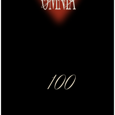
100
основатель
услуги
кейсы
вопросы и ответы
контакты
Индивидуальный подход
к свадебным мероприятиям