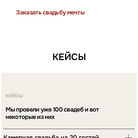
Юля и Владимир
29.06.2022
Леша, спасибо тебе еще раз за такой уровень
КЕЙСЫ
организации. Мы получили удовольствие от
праздника. Все было настолько органично и настолько
четко организованно, что мы словно по какому-то
фильму прошли от его начала и до самых титров.
Спасибо большое!
Камерная свадьба на 20 гостей