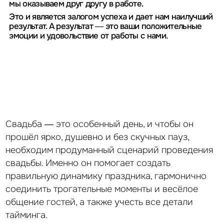
Концепция и декор
разработка концепции и оформление
пространства.
Развлечения
организуем активности, в которых
гостям, легко знакомиться и общаться
друг с другом.
Создание свободной
и непринуждённой атмосфер
Свадьба — это особенный день, и чтобы он
без кринжовых конкурсов и традиций.
прошёл ярко, душевно и без скучных пауз,
Создание условий для комфортного
необходим продуманный сценарий проведения
пребывания и общения
свадьбы. Именно он помогает создать
жених и невеста наслаждаются своим
днём, не отвлекаясь на организационные
правильную динамику праздника, гармонично
детали.
соединить трогательные моменты и весёлое
общение гостей, а также учесть все детали
Заказать свадьбу мечты
тайминга.