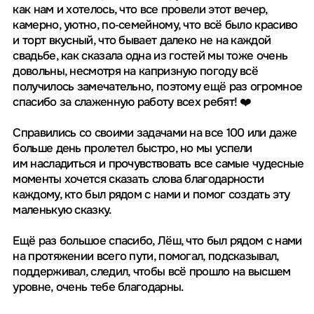
мы думали. Гостям ВСЕМ было комфортно! Моя мама
даже сказала, что это лучшая свадьба из всех, на каких
она когда-либо была!
Я лично вообще весь день кайфовала, я даже
и представить не могла себе, что свадьба — моя,
а я просто ни о чем не думаю и все как-то само
происходит очень-очень круто, даже лучше, чем
в фильмах!
Мы теперь долго будем вспоминать этот день, ведь
он действительно был просто волшебный! И это все
благодаря тебе! Очень крепко обнимаем!
Алексей и Жанна
21.08.2020
Леш, привет) большое спасибо за организацию
свадьбы, все было четко спланировано, не возникло
вообще никаких проблем, нам все очень понравилось,
особенно подобранные подрядчики: фантастический
декор, который успели сделать в сжатые сроки,
именно тот, что я хотела)) очень приятный фотограф и,
конечно, супер крутой и ненавязчивый ведущий.