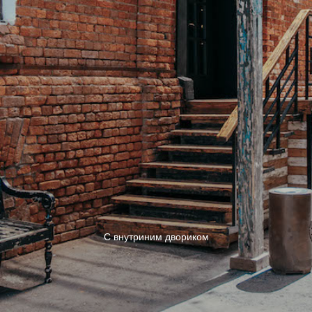
С внутриним двориком